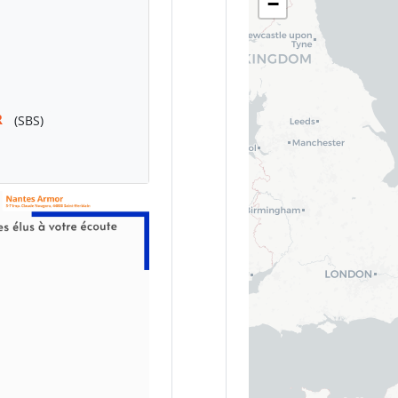
−
R
(SBS)