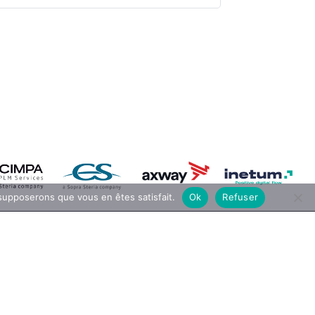
 supposerons que vous en êtes satisfait.
Ok
Refuser
Contacter Traid-Union