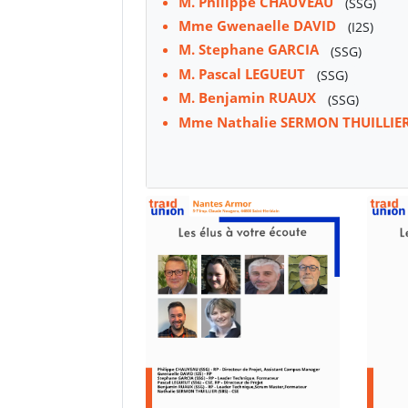
M. Philippe CHAUVEAU
(SSG)
Mme Gwenaelle DAVID
(I2S)
M. Stephane GARCIA
(SSG)
M. Pascal LEGUEUT
(SSG)
M. Benjamin RUAUX
(SSG)
Mme Nathalie SERMON THUILLIE