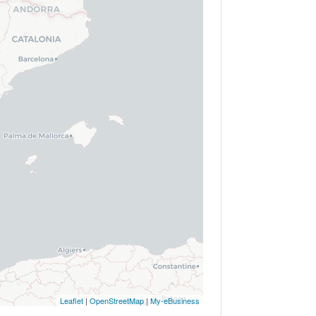
Leaflet
|
OpenStreetMap
|
My-eBusiness