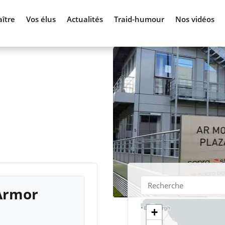
ître
Vos élus
Actualités
Traid-humour
Nos vidéos
 Armor
+