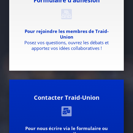
Formulaire d’adhésion
Pour rejoindre les membres de Traid-
Union
Posez vos questions, ouvrez les débats et
apportez vos idées collaboratives !
Contacter Traid-Union
Pour nous écrire via le formulaire ou