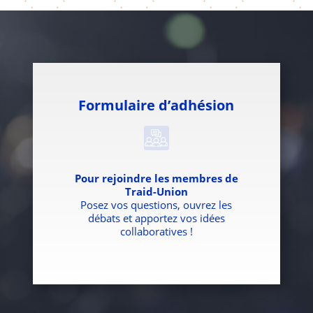
Formulaire d’adhésion
Pour rejoindre les membres de
Traid-Union
Posez vos questions, ouvrez les
débats et apportez vos idées
collaboratives !