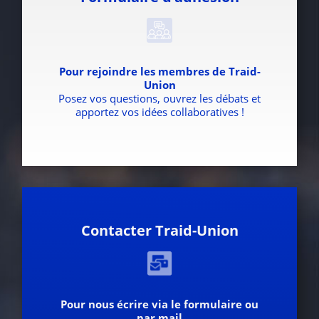
Pour rejoindre les membres de Traid-
Union
Posez vos questions, ouvrez les débats et
apportez vos idées collaboratives !
Contacter Traid-Union
Pour nous écrire via le formulaire ou
par mail