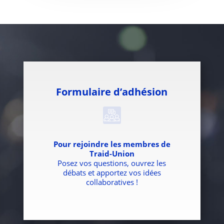
Formulaire d’adhésion
Pour rejoindre les membres de
Traid-Union
Posez vos questions, ouvrez les
débats et apportez vos idées
collaboratives !