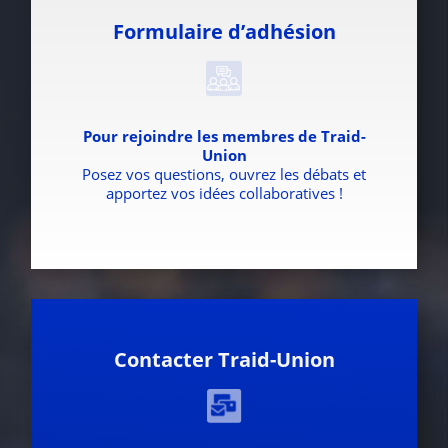
Formulaire d’adhésion
Pour rejoindre les membres de Traid-
Union
Posez vos questions, ouvrez les débats et
apportez vos idées collaboratives !
Contacter Traid-Union