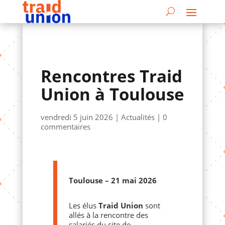
Rencontres Traid
Union à Toulouse
vendredi 5 juin 2026
|
Actualités
|
0
commentaires
Toulouse – 21 mai 2026
Les élus
Traid Union
sont
allés à la rencontre des
salariés du site de