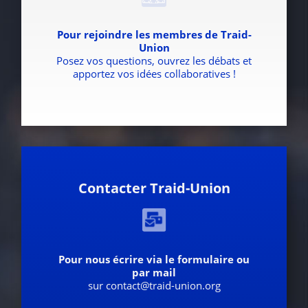
Pour rejoindre les membres de Traid-
Union
Posez vos questions, ouvrez les débats et
apportez vos idées collaboratives !
Contacter Traid-Union
Pour nous écrire via le formulaire ou
par mail
sur contact@traid-union.org