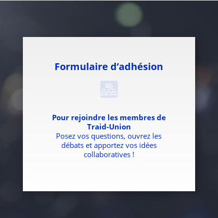
Formulaire d’adhésion
Pour rejoindre les membres de
Traid-Union
Posez vos questions, ouvrez les
débats et apportez vos idées
collaboratives !