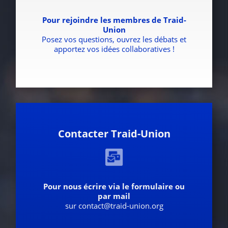
Pour rejoindre les membres de Traid-
Union
Posez vos questions, ouvrez les débats et
apportez vos idées collaboratives !
Contacter Traid-Union
Pour nous écrire via le formulaire ou
par mail
sur contact@traid-union.org