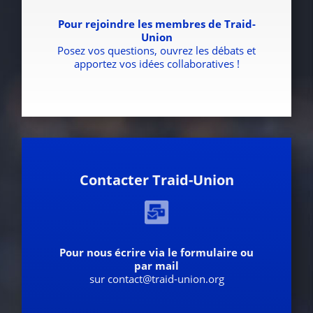
Pour rejoindre les membres de Traid-
Union
Posez vos questions, ouvrez les débats et
apportez vos idées collaboratives !
Contacter Traid-Union
Pour nous écrire via le formulaire ou
par mail
sur contact@traid-union.org