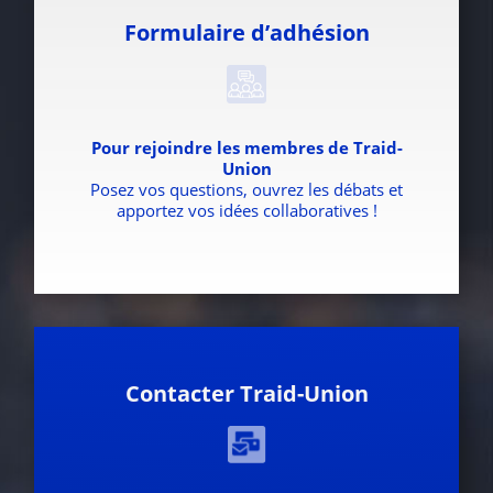
Formulaire d’adhésion
Pour rejoindre les membres de Traid-
Union
Posez vos questions, ouvrez les débats et
apportez vos idées collaboratives !
Contacter Traid-Union