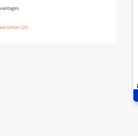
avantages
aid-Union I2S