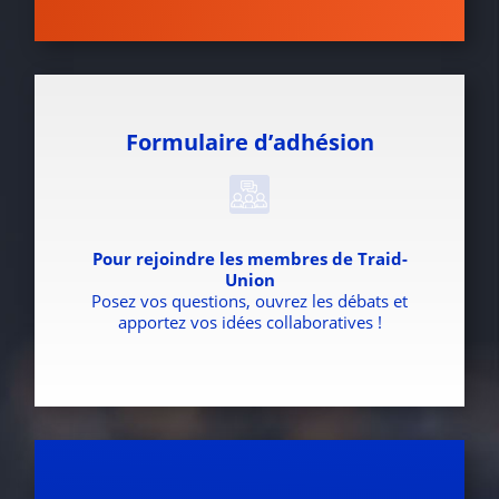
Formulaire d’adhésion
Pour rejoindre les membres de Traid-
Union
Posez vos questions, ouvrez les débats et
apportez vos idées collaboratives !