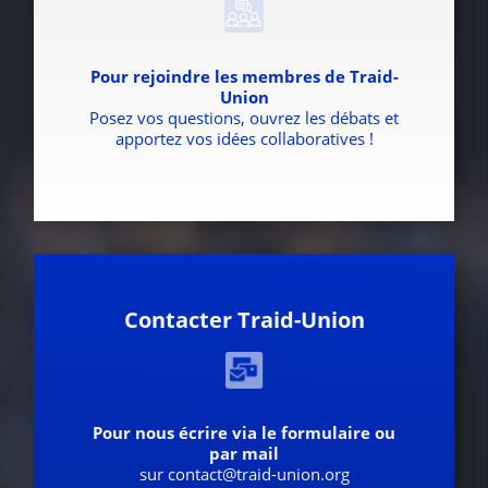
Pour rejoindre les membres de Traid-
Union
Posez vos questions, ouvrez les débats et
apportez vos idées collaboratives !
Contacter Traid-Union
Pour nous écrire via le formulaire ou
par mail
sur contact@traid-union.org